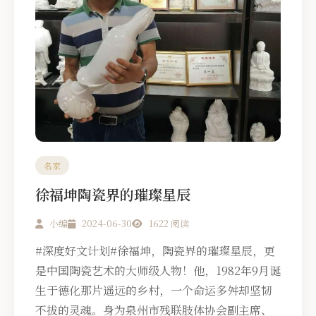
名家
徐福坤陶瓷界的璀璨星辰
小编
2024-06-30
1622 阅读
#深度好文计划#徐福坤，陶瓷界的璀璨星辰，更
是中国陶瓷艺术的大师级人物！他，1982年9月诞
生于德化那片遥远的乡村，一个命运多舛却坚韧
不拔的灵魂。身为泉州市残联肢体协会副主席、