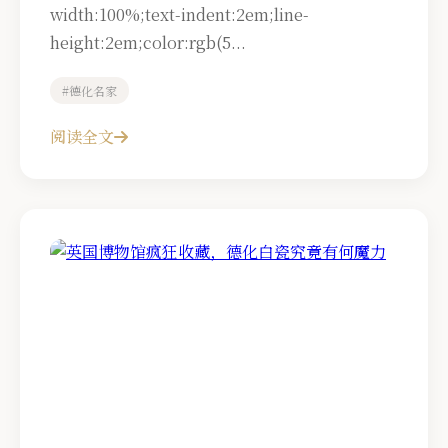
width:100%;text-indent:2em;line-
height:2em;color:rgb(5...
#德化名家
阅读全文