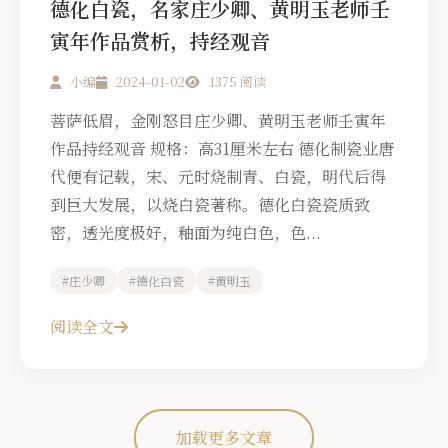
德化白瓷，名家庄少卿、黄明玉老师壬
寅年作品赏析，持经观音
小编
2024-01-02
1375 阅读
菩萨低眉，金刚怒目庄少卿、黄明玉老师壬寅年
作品持经观音 规格：高31厘米左右 德化制瓷业唐
代便有记载，宋、元时烧制青、白瓷，明代后得
到巨大发展，以烧白瓷著称。德化白瓷瓷质致
密，透光度极好，釉面为纯白色，色...
#庄少卿
#德化白瓷
#黄明玉
阅读全文
加载更多文章