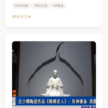
#世界瓷都
#德化白瓷
#林厚堂
阅读全文