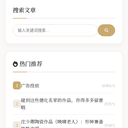
搜索文章
热门推荐
广告投放
1
10456℃
碰到这些德化名家的作品，你得多多留意
2
1925℃
哦
庄少卿陶瓷作品《晚晴老人》：形神兼备
3
1918℃