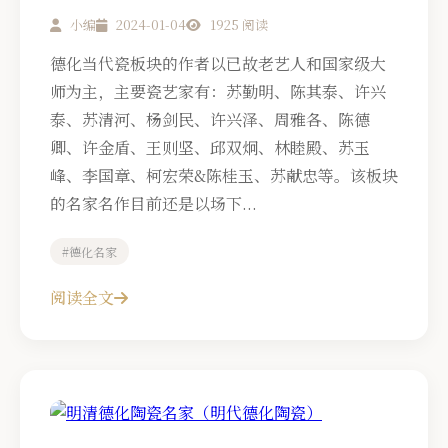
小编
2024-01-04
1925 阅读
德化当代瓷板块的作者以已故老艺人和国家级大
师为主，主要瓷艺家有：苏勤明、陈其泰、许兴
泰、苏清河、杨剑民、许兴泽、周雅各、陈德
卿、许金盾、王则坚、邱双炯、林睦殿、苏玉
峰、李国章、柯宏荣&陈桂玉、苏献忠等。该板块
的名家名作目前还是以场下...
#德化名家
阅读全文