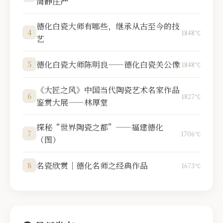
简静庄严
德化白瓷大师有哪些，继承从古至今的技
4
1848℃
艺
德化白瓷大师陈明良——德化白瓷关公像
5
1848℃
《大匠之风》中国当代陶瓷艺术名家作品
6
1827℃
鉴赏大展——林厚堂
探秘“世界陶瓷之都”——福建德化
7
1706℃
（图）
名瓷欣赏｜德化名师之经典作品
8
1673℃