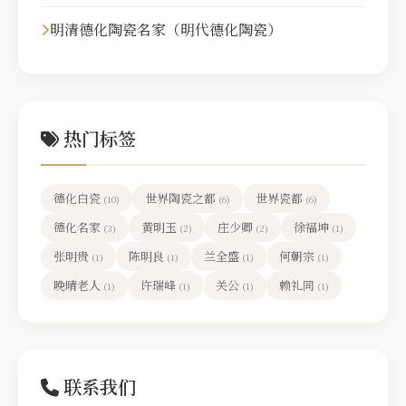
明清德化陶瓷名家（明代德化陶瓷）
热门标签
德化白瓷
世界陶瓷之都
世界瓷都
(10)
(6)
(6)
德化名家
黄明玉
庄少卿
徐福坤
(3)
(2)
(2)
(1)
张明贵
陈明良
兰全盛
何朝宗
(1)
(1)
(1)
(1)
晚晴老人
许瑞峰
关公
赖礼同
(1)
(1)
(1)
(1)
联系我们