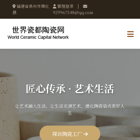
福建省泉州市德化
管理登录
|
县
929967548@qq.com
匠心传承 · 艺术生活
让艺术融入生活，让生活充满艺术，德化陶瓷装点美好人
生
探访陶瓷工厂