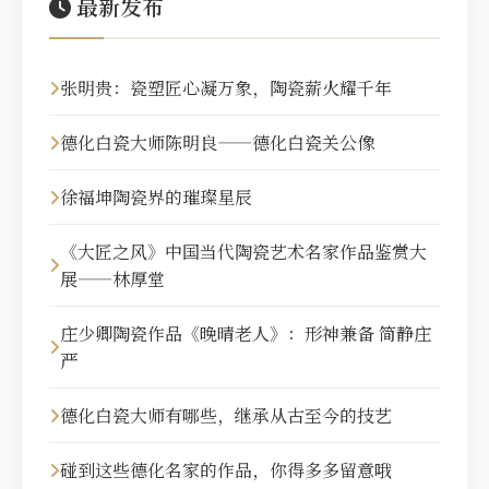
最新发布
张明贵：瓷塑匠心凝万象，陶瓷薪火耀千年
德化白瓷大师陈明良——德化白瓷关公像
徐福坤陶瓷界的璀璨星辰
《大匠之风》中国当代陶瓷艺术名家作品鉴赏大
展——林厚堂
庄少卿陶瓷作品《晚晴老人》：形神兼备 简静庄
严
德化白瓷大师有哪些，继承从古至今的技艺
碰到这些德化名家的作品，你得多多留意哦